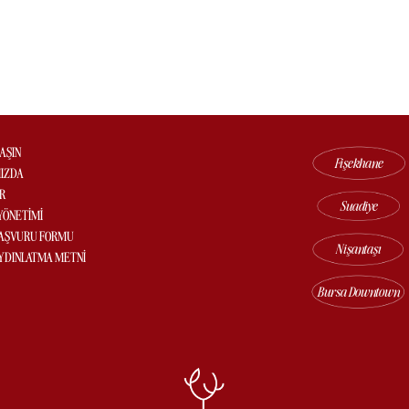
LAŞIN
Fişekhane
IZDA
R
Suadiye
YÖNETİMİ
BAŞVURU FORMU
Nişantaşı
YDINLATMA METNİ
Bursa Downtown