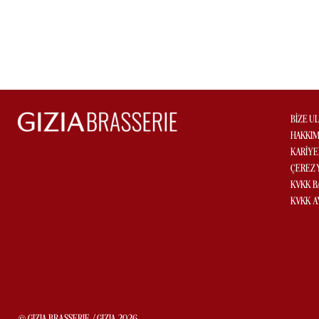
BİZE U
HAKKIM
KARİYE
ÇEREZ 
KVKK 
KVKK A
© GIZIA BRASSERIE / GIZIA 2026.