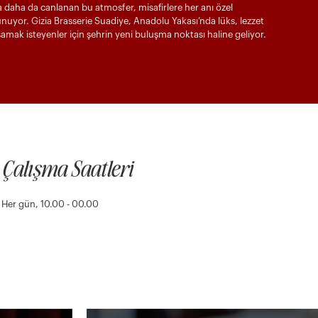
a daha da canlanan bu atmosfer, misafirlere her anı özel
unuyor. Gizia Brasserie Suadiye, Anadolu Yakası’nda lüks, lezzet
şamak isteyenler için şehrin yeni buluşma noktası haline geliyor.
Çalışma Saatleri
Her gün, 10.00 - 00.00