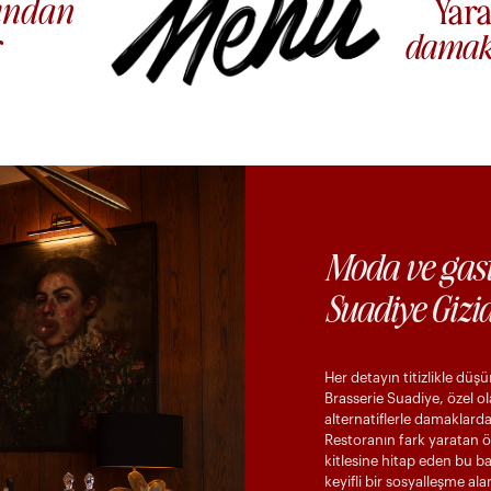
ından
Yara
r
damak 
Moda ve gas
Suadiye Gizi
Her detayın titizlikle dü
Brasserie Suadiye, özel
alternatiflerle damaklarda
Restoranın fark yaratan ö
kitlesine hitap eden bu ba
keyifli bir sosyalleşme a