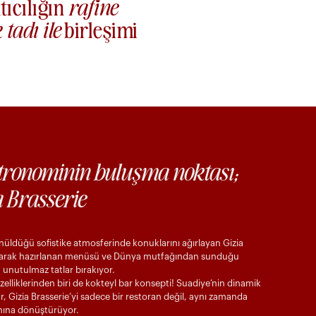
tıcılığın
rafine
tadı ile
birleşimi
tronominin buluşma noktası;
a Brasserie
şünüldüğü sofistike atmosferinde konuklarını ağırlayan Gizia
 olarak hazırlanan menüsü ve Dünya mutfağından sunduğu
 unutulmaz tatlar bırakıyor.
zelliklerinden biri de kokteyl bar konsepti! Suadiye’nin dinamik
r, Gizia Brasserie’yi sadece bir restoran değil, aynı zamanda
lanına dönüştürüyor.