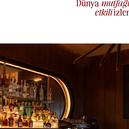
Dünya
mutfağ
etkili
izle