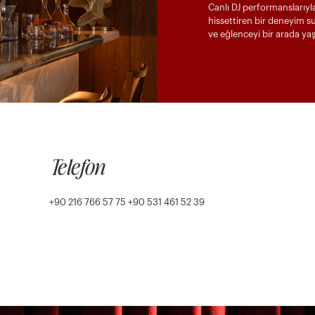
Canlı DJ performanslarıyl
hissettiren bir deneyim s
ve eğlenceyi bir arada ya
Telefon
+90 216 766 57 75 +90 531 461 52 39