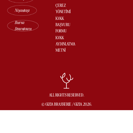
ÇEREZ
Nişantaşı
YÖNETİMİ
KVKK
Bursa
BAŞVURU
Downtown
FORMU
KVKK
AYDINLATMA
METNİ
ALL RIGHTS RESERVED.
© GIZIA BRASSERIE / GIZIA 2026.