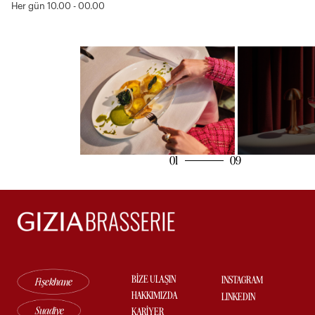
Her gün 10.00 - 00.00
01
BİZE ULAŞIN
INSTAGRAM
Fişekhane
HAKKIMIZDA
LINKEDIN
Suadiye
KARİYER